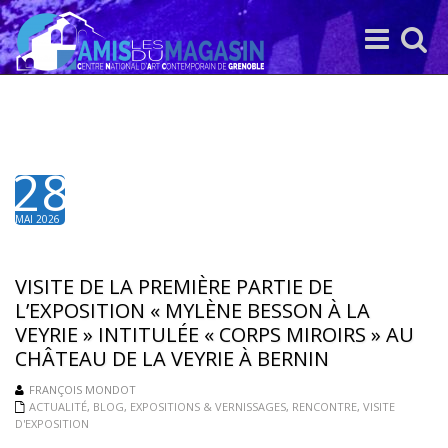
Toggle
Toggle
navigation
search
28
MAI 2026
VISITE DE LA PREMIÈRE PARTIE DE
L’EXPOSITION « MYLÈNE BESSON À LA
VEYRIE » INTITULÉE « CORPS MIROIRS » AU
CHÂTEAU DE LA VEYRIE À BERNIN
FRANÇOIS MONDOT
ACTUALITÉ
,
BLOG
,
EXPOSITIONS & VERNISSAGES
,
RENCONTRE
,
VISITE
D'EXPOSITION