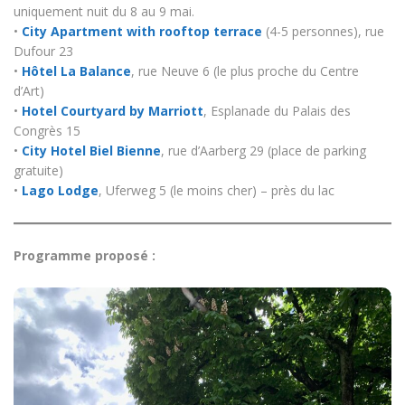
uniquement nuit du 8 au 9 mai.
•
City Apartment with rooftop terrace
(4-5 personnes), rue
Dufour 23
•
Hôtel La Balance
, rue Neuve 6 (le plus proche du Centre
d’Art)
•
Hotel Courtyard by Marriott
, Esplanade du Palais des
Congrès 15
•
City Hotel Biel Bienne
, rue d’Aarberg 29 (place de parking
gratuite)
•
Lago Lodge
, Uferweg 5 (le moins cher) – près du lac
Programme proposé :