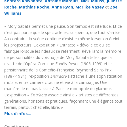
Kentaro Kawabata
,
Antoine Marquis
,
Nick Mauss
,
Juliette
Roche
,
Mathias Roche
,
Anne Ryan
,
Marijke Vasey
et
Zoe
Williams
.
« Moly-Sabata permet une pause. Son temps est interlude. Et ce
n’est pas parce que le spectacle est suspendu, que tout s’arrête.
Au contraire, la scène continue d’exister même lorsqu’on éteint
les projecteurs. L’exposition « Entr’acte » dévoile ce qui se
fabrique lorsque les rideaux se referment. Réveillant la mémoire
de personnalités du voisinage de Moly-Sabata telles que la
divette de l’Opéra-Comique Fanély Revoil (1906-1999) et le
pensionnaire de la Comédie-Française Raymond Saint-Prix
(1887-1981), l’exposition
Entr’acte
s’attache à une sophistication
mobile, entre carrière citadine et vie à la campagne. Une
manière de ne pas laisser à Paris le monopole du glamour.
L’exposition «
Entr’acte
associe ainsi dix artistes de différentes
générations, horizons et pratiques, façonnant une élégance tout
terrain, partout chez elle, libre. »
Plus d’infos…
Covoiturage