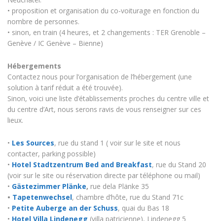
• proposition et organisation du co-voiturage en fonction du
nombre de personnes.
• sinon, en train (4 heures, et 2 changements : TER Grenoble –
Genève / IC Genève – Bienne)
Hébergements
Contactez nous pour l’organisation de l’hébergement (une
solution à tarif réduit a été trouvée).
Sinon, voici une liste d’établissements proches du centre ville et
du centre d’Art, nous serons ravis de vous renseigner sur ces
lieux.
•
Les Sources
, rue du stand 1 ( voir sur le site et nous
contacter, parking possible)
•
Hotel Stadtzentrum Bed and Breakfast
, rue du Stand 20
(voir sur le site ou réservation directe par téléphone ou mail)
•
Gästezimmer Plänke
,
rue dela Plänke 35
•
Tapetenwechsel
, chambre d’hôte, rue du Stand 71c
•
Petite Auberge an der Schuss
, quai du Bas 18
•
Hotel Villa Lindenegg
(villa patricienne), Lindenegg 5