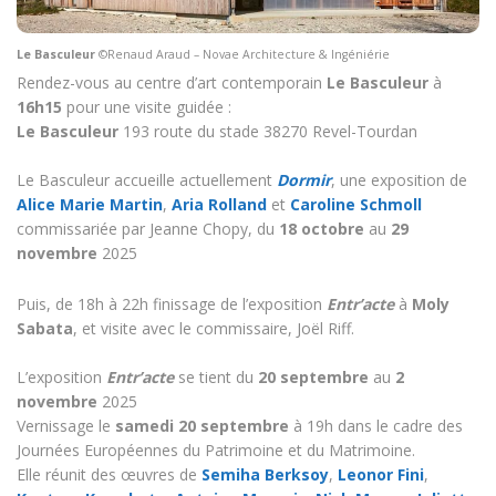
Le Basculeur
©Renaud Araud – Novae Architecture & Ingéniérie
Rendez-vous au centre d’art contemporain
Le Basculeur
à
16h15
pour une visite guidée :
Le Basculeur
193 route du stade 38270 Revel-Tourdan
Le Basculeur accueille actuellement
Dormir
, une exposition de
Alice Marie Martin
,
Aria Rolland
et
Caroline Schmoll
commissariée par Jeanne Chopy, du
18 octobre
au
29
novembre
2025
Puis, de 18h à 22h finissage de l’exposition
Entr’acte
à
Moly
Sabata
, et visite avec le commissaire, Joël Riff.
L’exposition
Entr’acte
se tient du
20 septembre
au
2
novembre
2025
Vernissage le
samedi 20 septembre
à 19h dans le cadre des
Journées Européennes du Patrimoine et du Matrimoine.
Elle réunit des œuvres de
Semiha Berksoy
,
Leonor Fini
,