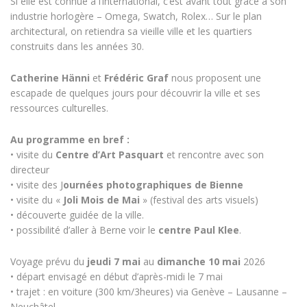
Si elle est connue à l’international, c’est avant tout grâce à son
industrie horlogère – Omega, Swatch, Rolex… Sur le plan
architectural, on retiendra sa vieille ville et les quartiers
construits dans les années 30.
Catherine Hänni
et
Frédéric Graf
nous proposent une
escapade de quelques jours pour découvrir la ville et ses
ressources culturelles.
Au programme en bref :
• visite du
Centre d’Art Pasquart
et rencontre avec son
directeur
• visite des J
ournées photographiques de Bienne
• visite du «
Joli Mois de Mai
» (festival des arts visuels)
• découverte guidée de la ville.
• possibilité d’aller à Berne voir le
centre Paul Klee
.
Voyage prévu du
jeudi 7 mai
au
dimanche 10 mai
2026
• départ envisagé en début d’après-midi le 7 mai
• trajet : en voiture (300 km/3heures) via Genève – Lausanne –
Neuchâtel.