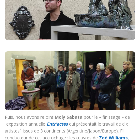
Puis, nous avons rejoint
Moly Sabata
pour le « finissage » de
l’exposition annuelle
Entr’actes
qui présentait le travail de dix
4
artistes
issus de 3 continents (Argentine/Japon/Europe). Fil
conducteur de cet accrochage : les œuvres de
Zoé Williams
,