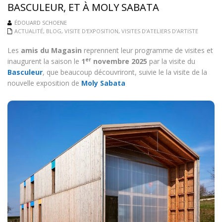
BASCULEUR, ET À MOLY SABATA
ÉDOUARD SCHOENE
ACTUALITÉ
,
BLOG
,
VISITE D'EXPOSITION
,
VISITES D’ATELIERS D’ARTISTE
Les
amis du Magasin
reprennent leur programme de visites et
er
inaugurent la saison le
1
novembre 2025
par la visite du
Basculeur
, que beaucoup découvriront, suivie le la visite de la
nouvelle exposition de
Moly Sabata