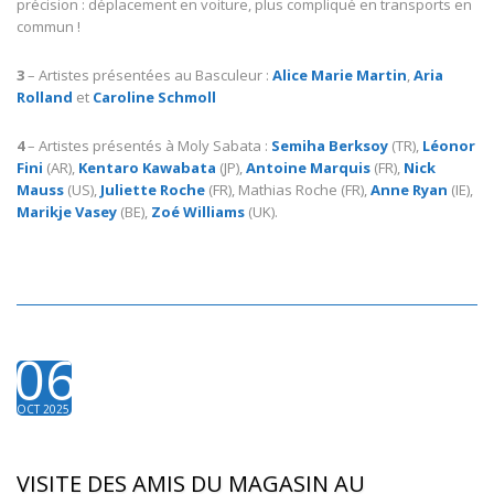
précision : déplacement en voiture, plus compliqué en transports en
commun !
3
– Artistes présentées au Basculeur :
Alice Marie Martin
,
Aria
Rolland
et
Caroline Schmoll
4
– Artistes présentés à Moly Sabata :
Semiha Berksoy
(TR),
Léonor
Fini
(AR),
Kentaro Kawabata
(JP),
Antoine Marquis
(FR),
Nick
Mauss
(US),
Juliette Roche
(FR), Mathias Roche (FR),
Anne Ryan
(IE),
Marikje Vasey
(BE),
Zoé Williams
(UK).
06
OCT 2025
VISITE DES AMIS DU MAGASIN AU