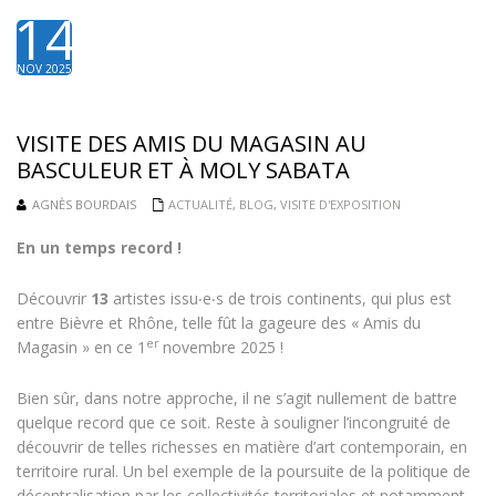
14
NOV 2025
VISITE DES AMIS DU MAGASIN AU
BASCULEUR ET À MOLY SABATA
AGNÈS BOURDAIS
ACTUALITÉ
,
BLOG
,
VISITE D'EXPOSITION
En un temps record !
Découvrir
13
artistes issu‧e‧s de trois continents, qui plus est
entre Bièvre et Rhône, telle fût la gageure des « Amis du
er
Magasin » en ce 1
novembre 2025 !
Bien sûr, dans notre approche, il ne s’agit nullement de battre
quelque record que ce soit. Reste à souligner l’incongruité de
découvrir de telles richesses en matière d’art contemporain, en
territoire rural. Un bel exemple de la poursuite de la politique de
décentralisation par les collectivités territoriales et notamment