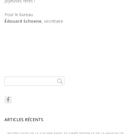
Joyeuses fêtes !
Pour le bureau
Édouard Schoene
, secrétaire
ARTICLES RÉCENTS
NOTRE VISITE DE LA GALERIE MARC ET AIMÉE PESSIN ET DE LA MAISON DE