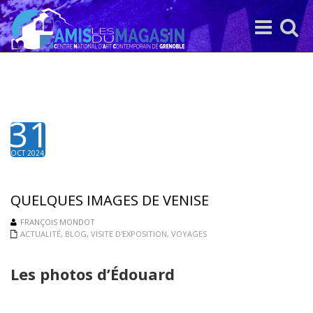
Toggle
Toggle
navigation
search
31
OCT 2024
QUELQUES IMAGES DE VENISE
FRANÇOIS MONDOT
ACTUALITÉ
,
BLOG
,
VISITE D'EXPOSITION
,
VOYAGES
Les photos d’Édouard