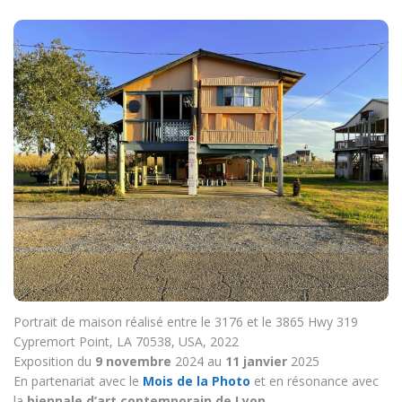
Portrait de maison réalisé entre le 3176 et le 3865 Hwy 319
Cypremort Point, LA 70538, USA, 2022
Exposition du
9 novembre
2024 au
11 janvier
2025
En partenariat avec le
Mois de la Photo
et en résonance avec
la
biennale d’art contemporain de Lyon
.