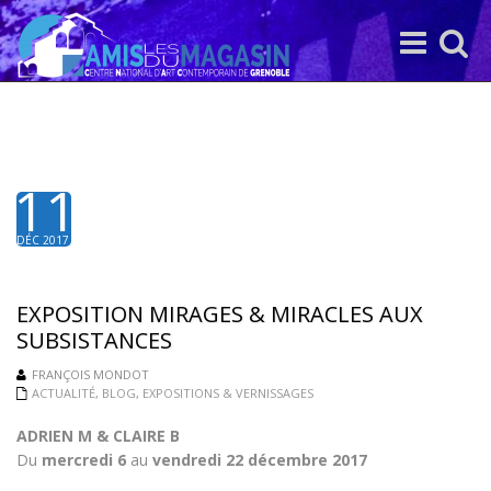
Toggle
Toggle
navigation
search
11
DÉC 2017
EXPOSITION MIRAGES & MIRACLES AUX
SUBSISTANCES
FRANÇOIS MONDOT
ACTUALITÉ
,
BLOG
,
EXPOSITIONS & VERNISSAGES
ADRIEN M & CLAIRE B
Du
mercredi 6
au
vendredi 22 décembre 2017