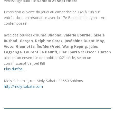
Vernissage public le
samedi 21 septembre
Exposition ouverte du jeudi au dimanche de 14h à 18h sur
entrée libre, en résonance avec la 17e Biennale de Lyon – Art
contemporain
avec des œuvres d’
Huma Bhabha
,
Valérie Bourdel
,
Gisèle
Buthod- Garçon
,
Delphine Caraz
, J
oséphine Ducat-May
,
Victor Giannotta
,
Île/Mer/Froid
,
Wang Keping
,
Jules
Lagrange
,
Laurent Le Deunff
,
Pier Sparta
et
Oscar Tuazon
e
ainsi qu’un ensemble de mobilier XX
siècle, selon un
commissariat de Joël Riff
Plus d’infos…
Moly-Sabata 1, rue Moly-Sabata 38550 Sablons
http://moly-sabata.com