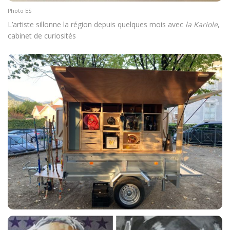
Photo ES
L’artiste sillonne la région depuis quelques mois avec
la Kariole
,
cabinet de curiosités