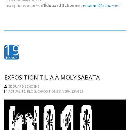
Inscriptions auprès d’
Édouard Schoene
:
edouard@schoene.fr
19
SEP 2024
EXPOSITION TILIA À MOLY SABATA
ÉDOUARD SCHOENE
ACTUALITÉ
,
BLOG
,
EXPOSITIONS & VERNISSAGES