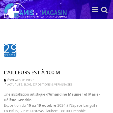
Toggle
Toggle
navigation
search
29
SEP 2024
L’AILLEURS EST À 100 M
ÉDOUARD SCHOENE
ACTUALITÉ
,
BLOG
,
EXPOSITIONS & VERNISSAGES
Une installation artistique d’
Amandine Meunier
et
Marie-
Hélène Gendrin
Exposition du
10
au
19 octobre
2024 à l’Espace Languille
La Bifurk, 2 rue Gustave-Flaubert, 38100 Grenoble