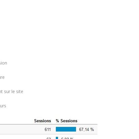
sion
ure
 sur le site
urs