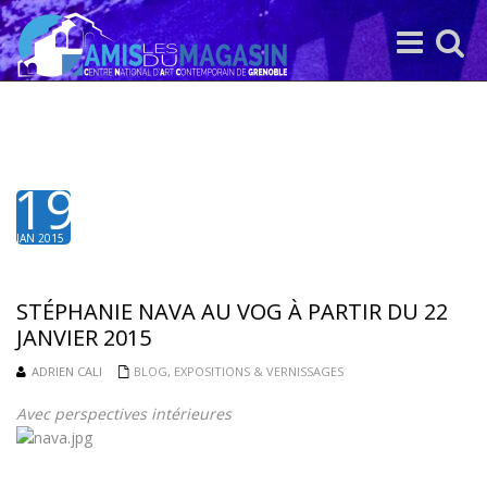
Toggle
Toggle
navigation
search
19
JAN 2015
STÉPHANIE NAVA AU VOG À PARTIR DU 22
JANVIER 2015
ADRIEN CALI
BLOG
,
EXPOSITIONS & VERNISSAGES
Avec perspectives intérieures