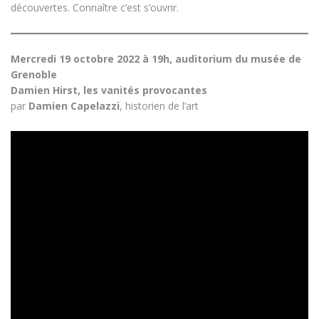
découvertes. Connaître c’est s’ouvrir.
Mercredi 19 octobre 2022 à 19h, auditorium du musée de
Grenoble
Damien Hirst, les vanités provocantes
par
Damien Capelazzi
, historien de l’art