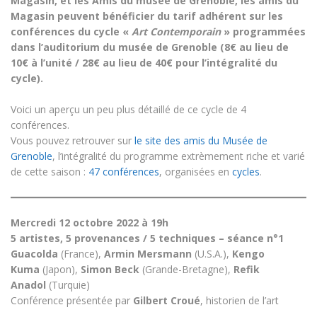
Magasin, et les Amis du musée de Grenoble, les amis du
Magasin peuvent bénéficier du tarif adhérent sur les
conférences du cycle «
Art Contemporain
» programmées
dans l’auditorium du musée de Grenoble (8€ au lieu de
10€ à l’unité / 28€ au lieu de 40€ pour l’intégralité du
cycle).
Voici un aperçu un peu plus détaillé de ce cycle de 4
conférences.
Vous pouvez retrouver sur
le site des amis du Musée de
Grenoble
, l’intégralité du programme extrèmement riche et varié
de cette saison :
47 conférences
, organisées en
cycles
.
Mercredi 12 octobre 2022 à 19h
5 artistes, 5 provenances / 5 techniques – séance n°1
Guacolda
(France),
Armin Mersmann
(U.S.A.),
Kengo
Kuma
(Japon),
Simon Beck
(Grande-Bretagne),
Refik
Anadol
(Turquie)
Conférence présentée par
Gilbert Croué
, historien de l’art