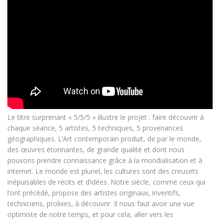
Le titre surprenant « 5/5/5 » illustre le projet : faire découvrir à
chaque séance, 5 artistes, 5 techniques, 5 provenances
géographiques. L’Art contemporain produit, de par le monde,
des œuvres étonnantes, de grande qualité et dont nous
pouvons prendre connaissance grâce à la mondialisation et à
internet. Le monde est pluriel, les cultures sont des creusets
inépuisables de récits et d’idées. Notre siècle, comme ceux qui
l’ont précédé, propose des artistes originaux, inventifs,
techniciens, prolixes, à découvrir. Il nous faut avoir une vue
optimiste de notre temps, et pour cela, aller vers les