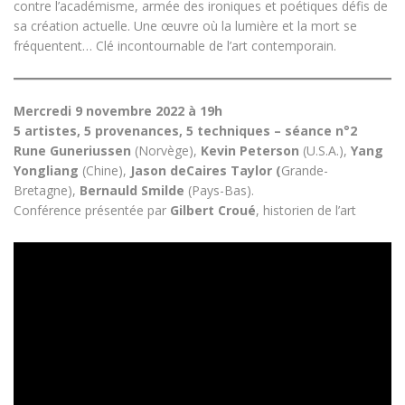
contre l’académisme, armée des ironiques et poétiques défis de
sa création actuelle. Une œuvre où la lumière et la mort se
fréquentent… Clé incontournable de l’art contemporain.
Mercredi 9 novembre 2022 à 19h
5 artistes, 5 provenances, 5 techniques – séance n°2
Rune Guneriussen
(Norvège),
Kevin Peterson
(U.S.A.),
Yang
Yongliang
(Chine),
Jason deCaires Taylor (
Grande-
Bretagne),
Bernauld Smilde
(Pays-Bas).
Conférence présentée par
Gilbert Croué
, historien de l’art