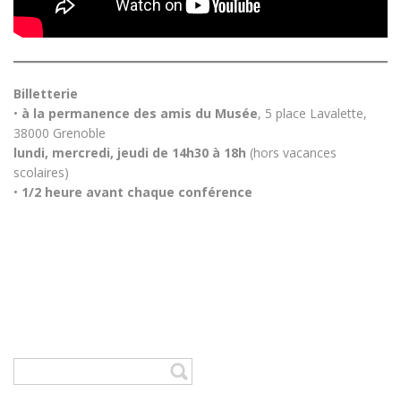
Billetterie
•
à la permanence des amis du Musée
, 5 place Lavalette,
38000 Grenoble
lundi, mercredi, jeudi de 14h30 à 18h
(hors vacances
scolaires)
•
1/2 heure avant chaque conférence