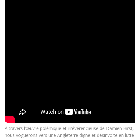
À travers l’œuvre polémique et irrévérencieuse de Damien Hirst,
nous voguerons vers une Angleterre digne et désinvolte en lutte