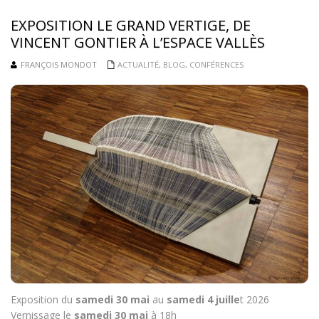
EXPOSITION LE GRAND VERTIGE, DE
VINCENT GONTIER À L’ESPACE VALLÈS
FRANÇOIS MONDOT
ACTUALITÉ
,
BLOG
,
CONFÉRENCES
Exposition du
samedi 30 mai
au
samedi 4 juille
t 2026
Vernissage le
samedi 30 mai
à 18h