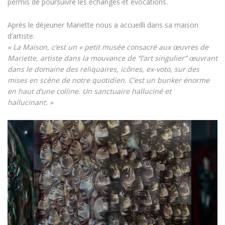
permis de poursuivre les échanges et évocations.
Après le déjeuner Mariette nous a accueilli dans sa maison
d’artiste.
« La Maison, c’est un « petit musée consacré aux œuvres de
Mariette, artiste dans la mouvance de “l’art singulier” œuvrant
dans le domaine des reliquaires, icônes, ex-voto, sur des
mises en scène de notre quotidien. C’est un bunker énorme
en haut d’une colline. Un sanctuaire halluciné et
hallucinant.
»