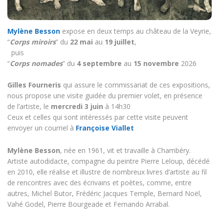
Mylène Besson
expose en deux temps au château de la Veyrie,
“
Corps miroirs
” du
22 mai
au
19 juillet
,
puis
“
Corps nomades
” du
4 septembre
au
15 novembre
2026
Gilles Fourneris
qui assure le commissariat de ces expositions,
nous propose une visite guidée du premier volet, en présence
de l’artiste, le
mercredi 3 juin
à 14h30
Ceux et celles qui sont intéressés par cette visite peuvent
envoyer un courriel à
Françoise Viallet
Mylène Besson
, née en 1961, vit et travaille à Chambéry.
Artiste autodidacte, compagne du peintre Pierre Leloup, décédé
en 2010, elle réalise et illustre de nombreux livres d’artiste au fil
de rencontres avec des écrivains et poètes, comme, entre
autres, Michel Butor, Frédéric Jacques Temple, Bernard Noël,
Vahé Godel, Pierre Bourgeade et Fernando Arrabal.