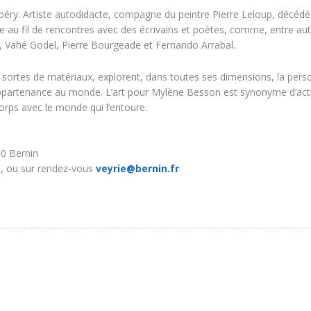
ambéry. Artiste autodidacte, compagne du peintre Pierre Leloup, décédé
iste au fil de rencontres avec des écrivains et poètes, comme, entre aut
, Vahé Godel, Pierre Bourgeade et Fernando Arrabal.
sortes de matériaux, explorent, dans toutes ses dimensions, la per
appartenance au monde. L’art pour Mylène Besson est synonyme d’act
corps avec le monde qui l’entoure.
90 Bernin
0, ou sur rendez-vous
veyrie@bernin.fr