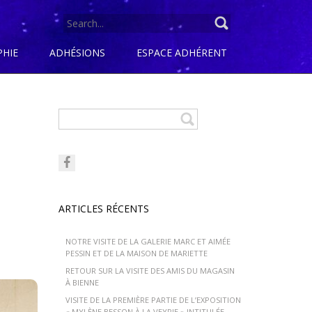
SEARCH
FOR:
PHIE
ADHÉSIONS
ESPACE ADHÉRENT
ARTICLES RÉCENTS
NOTRE VISITE DE LA GALERIE MARC ET AIMÉE
PESSIN ET DE LA MAISON DE MARIETTE
RETOUR SUR LA VISITE DES AMIS DU MAGASIN
À BIENNE
VISITE DE LA PREMIÈRE PARTIE DE L’EXPOSITION
« MYLÈNE BESSON À LA VEYRIE » INTITULÉE