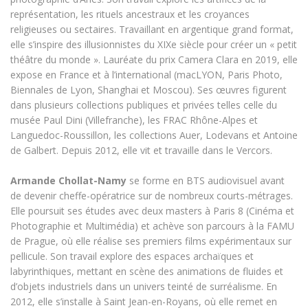
représentation, les rituels ancestraux et les croyances
religieuses ou sectaires. Travaillant en argentique grand format,
elle s’inspire des illusionnistes du XIXe siècle pour créer un « petit
théâtre du monde ». Lauréate du prix Camera Clara en 2019, elle
expose en France et à l’international (macLYON, Paris Photo,
Biennales de Lyon, Shanghai et Moscou). Ses œuvres figurent
dans plusieurs collections publiques et privées telles celle du
musée Paul Dini (Villefranche), les FRAC Rhône-Alpes et
Languedoc-Roussillon, les collections Auer, Lodevans et Antoine
de Galbert. Depuis 2012, elle vit et travaille dans le Vercors.
Armande Chollat-Namy
se forme en BTS audiovisuel avant
de devenir cheffe-opératrice sur de nombreux courts-métrages.
Elle poursuit ses études avec deux masters à Paris 8 (Cinéma et
Photographie et Multimédia) et achève son parcours à la FAMU
de Prague, où elle réalise ses premiers films expérimentaux sur
pellicule. Son travail explore des espaces archaïques et
labyrinthiques, mettant en scène des animations de fluides et
d’objets industriels dans un univers teinté de surréalisme. En
2012, elle s’installe à Saint Jean-en-Royans, où elle remet en