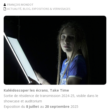
FRANÇOIS MONDOT
ACTUALITÉ
,
BLOG
,
EXPOSITIONS & VERNISSAGES
Kaléidoscoper les écrans
,
Take Time
Sortie de résidence de transmission 2024-25, visible dans le
showcase et auditorium
Exposition du
8 juillet
au
20 septembre
2025