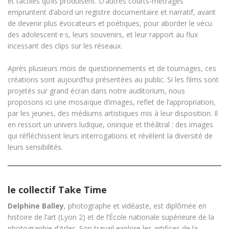
et tactiles qu’ils produisent. D’autres courts-métrages
empruntent d’abord un registre documentaire et narratif, avant
de devenir plus évocateurs et poétiques, pour aborder le vécu
des adolescent·e·s, leurs souvenirs, et leur rapport au flux
incessant des clips sur les réseaux.
Après plusieurs mois de questionnements et de tournages, ces
créations sont aujourd’hui présentées au public. Si les films sont
projetés sur grand écran dans notre auditorium, nous
proposons ici une mosaïque d’images, reflet de l’appropriation,
par les jeunes, des médiums artistiques mis à leur disposition. Il
en ressort un univers ludique, onirique et théâtral : des images
qui réfléchissent leurs interrogations et révèlent la diversité de
leurs sensibilités.
le collectif Take Time
Delphine Balley
, photographe et vidéaste, est diplômée en
histoire de l’art (Lyon 2) et de l’École nationale supérieure de la
photographie d’Arles. Son travail explore les artifices de la