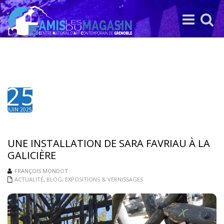
Toggle
Toggle
navigation
search
25
JUIN 2025
UNE INSTALLATION DE SARA FAVRIAU À LA
GALICIÈRE
FRANÇOIS MONDOT
ACTUALITÉ
,
BLOG
,
EXPOSITIONS & VERNISSAGES