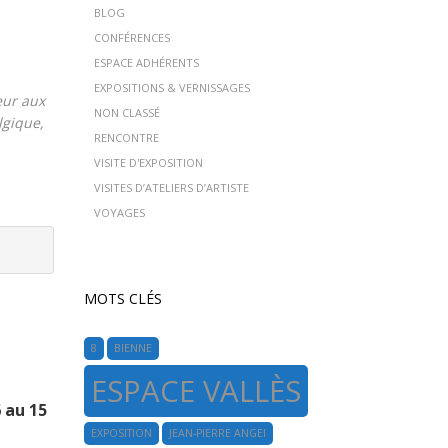
BLOG
CONFÉRENCES
ESPACE ADHÉRENTS
EXPOSITIONS & VERNISSAGES
eur aux
NON CLASSÉ
lgique,
RENCONTRE
VISITE D'EXPOSITION
VISITES D’ATELIERS D’ARTISTE
VOYAGES
MOTS CLÉS
8
BIENNE
ESPACE VALLÈS
 au 15
EXPOSITION
JEAN-PIERRE ANGEI