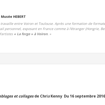
u Musée HEBERT
 travaille entre Voiron et Toulouse. Après une formation de format
avail personnel, exposant en France comme à l’étranger (Hongrie, Be
’artistes
« La forge » à Voiron
. »
mblages et collages
de
Chri
s
Kenny
Du 16 septembre 2016