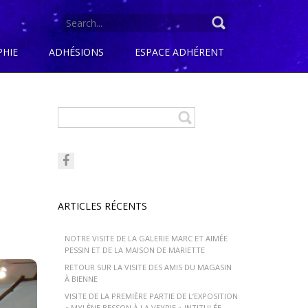
SEARCH
FOR:
PHIE
ADHÉSIONS
ESPACE ADHÉRENT
ARTICLES RÉCENTS
NOTRE VISITE DE LA GALERIE MARC ET AIMÉE
PESSIN ET DE LA MAISON DE MARIETTE
RETOUR SUR LA VISITE DES AMIS DU MAGASIN
À BIENNE
VISITE DE LA PREMIÈRE PARTIE DE L’EXPOSITION
« MYLÈNE BESSON À LA VEYRIE » INTITULÉE