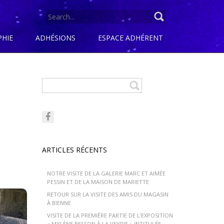
SEARCH
FOR:
PHIE
ADHÉSIONS
ESPACE ADHÉRENT
ARTICLES RÉCENTS
NOTRE VISITE DE LA GALERIE MARC ET AIMÉE
PESSIN ET DE LA MAISON DE MARIETTE
RETOUR SUR LA VISITE DES AMIS DU MAGASIN
À BIENNE
VISITE DE LA PREMIÈRE PARTIE DE L’EXPOSITION
« MYLÈNE BESSON À LA VEYRIE » INTITULÉE