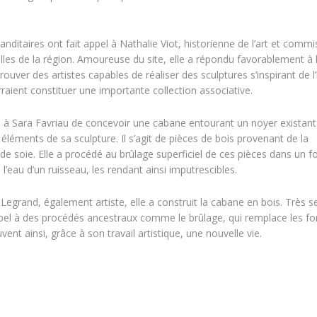
itaires ont fait appel à Nathalie Viot, historienne de l’art et commi
relles de la région. Amoureuse du site, elle a répondu favorablement à 
uver des artistes capables de réaliser des sculptures s’inspirant de l’
raient constituer une importante collection associative.
é à Sara Favriau de concevoir une cabane entourant un noyer existant
 éléments de sa sculpture. Il s’agit de pièces de bois provenant de la
de soie. Elle a procédé au brûlage superficiel de ces pièces dans un f
l’eau d’un ruisseau, les rendant ainsi imputrescibles.
egrand, également artiste, elle a construit la cabane en bois. Très s
appel à des procédés ancestraux comme le brûlage, qui remplace les fo
ent ainsi, grâce à son travail artistique, une nouvelle vie.