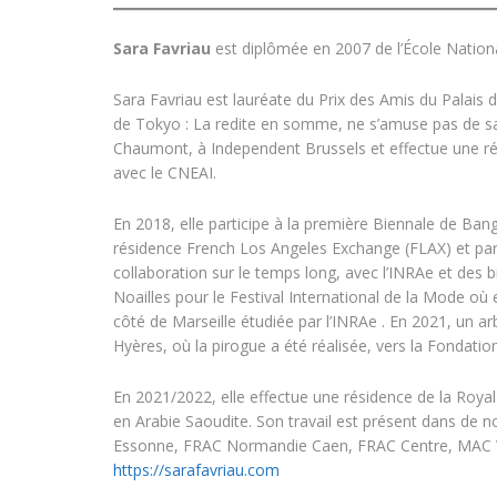
Sara Favriau
est diplômée en 2007 de l’École Nationa
Sara Favriau est lauréate du Prix des Amis du Palais 
de Tokyo : La redite en somme, ne s’amuse pas de sa 
Chaumont, à Independent Brussels et effectue une rési
avec le CNEAI.
En 2018, elle participe à la première Biennale de Bang
résidence French Los Angeles Exchange (FLAX) et par
collaboration sur le temps long, avec l’INRAe et des bi
Noailles pour le Festival International de la Mode où e
côté de Marseille étudiée par l’INRAe . En 2021, un a
Hyères, où la pirogue a été réalisée, vers la Fondatio
En 2021/2022, elle effectue une résidence de la Roy
en Arabie Saoudite. Son travail est présent dans de n
Essonne, FRAC Normandie Caen, FRAC Centre, MAC VA
https://sarafavriau.com