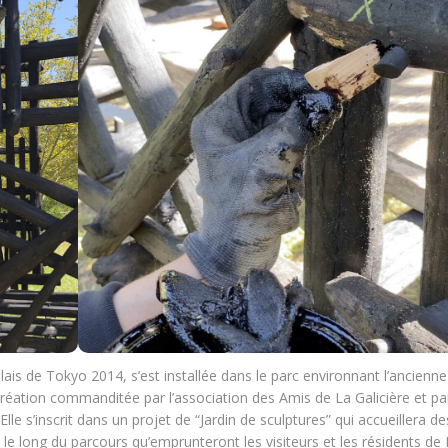
lais de Tokyo 2014, s’est installée dans le parc environnant l’ancienne
 création commanditée par l’association des Amis de La Galicière et pa
lle s’inscrit dans un projet de “Jardin de sculptures” qui accueillera de
 le long du parcours qu’emprunteront les visiteurs et les résidents de