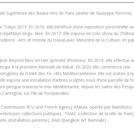
le Supérieure des Beaux-Arts de Paris (atelier de Giuseppe Penone).
de Tokyo 2015. En 2016, elle bénéficie d’une exposition personnelle au
répétition singu- lière. En 2017, Elle expose en solo-show au Châtea
dence : Arts et monde du travail avec Ministère de la Culture, en par
kok Beyond Bliss en tant qu’invité d’honneur. En 2019, elle effectue la
ticipe à la première Biennale de Rabat. En 2020 elle commence une
ologistes de l’Unité des Fo- rêts Méditerranéenne. Elle est invitée à la 
lle expose une installation d’arbres sculptés issus d’une parcelle de fo
rbre-pirogue traverse la mer Méditerranée, depuis les salins des Pesqu
n Carmignac sur l’Ile de Porquerolles.
al Commission RCU and French Agency Afalula, opérée par Manifesto, 
ombreuses collections publiques : FMAC (collection de la ville de Pari
L (installation pérenne), BAB (Bangkok Art Biennale)…