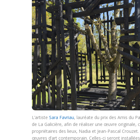
L’artiste
Sara Favriau
, lauréate du prix des Amis du Pa
de La Galicière, afin de réaliser une œuvre originale,
propriétaires des lieux, Nadia et Jean-Pascal Crouzet. E
œuvres d’art contemporain. Celles-ci seront installées