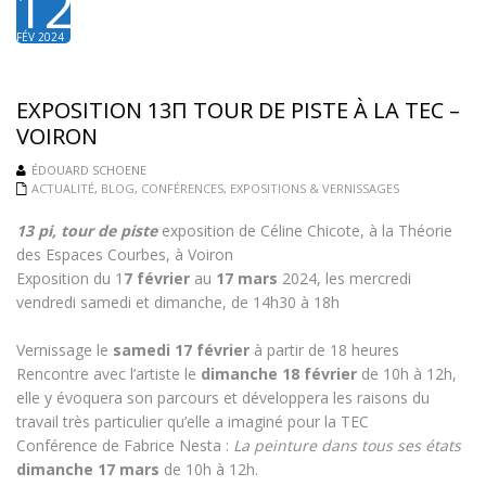
12
FÉV 2024
EXPOSITION 13Π TOUR DE PISTE À LA TEC –
VOIRON
ÉDOUARD SCHOENE
ACTUALITÉ
,
BLOG
,
CONFÉRENCES
,
EXPOSITIONS & VERNISSAGES
13 pi, tour de piste
exposition de Céline Chicote, à la Théorie
des Espaces Courbes, à Voiron
Exposition du 1
7 février
au
17 mars
2024, les mercredi
vendredi samedi et dimanche, de 14h30 à 18h
Vernissage le
samedi 17 février
à partir de 18 heures
Rencontre avec l’artiste le
dimanche 18 février
de 10h à 12h,
elle y évoquera son parcours et développera les raisons du
travail très particulier qu’elle a imaginé pour la TEC
Conférence de Fabrice Nesta :
La peinture dans tous ses états
dimanche 17 mars
de 10h à 12h.