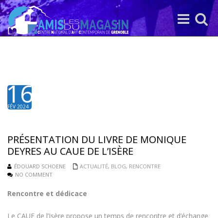
Toggle
Toggle
navigation
search
16
FÉV 2024
PRÉSENTATION DU LIVRE DE MONIQUE
DEYRES AU CAUE DE L’ISÈRE
ÉDOUARD SCHOENE
ACTUALITÉ
,
BLOG
,
RENCONTRE
NO COMMENT
Rencontre et dédicace
Le CAUE de l’Isère propose un temps de rencontre et d’échange