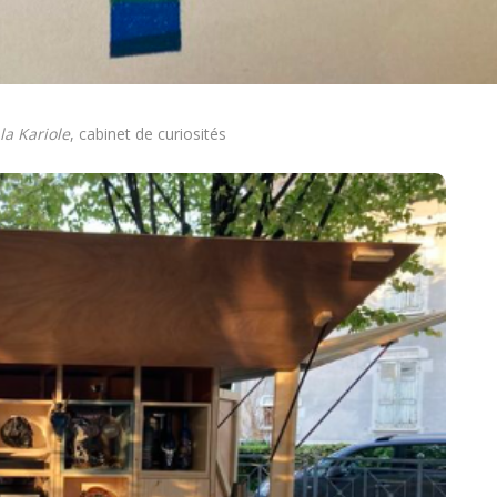
la Kariole
, cabinet de curiosités