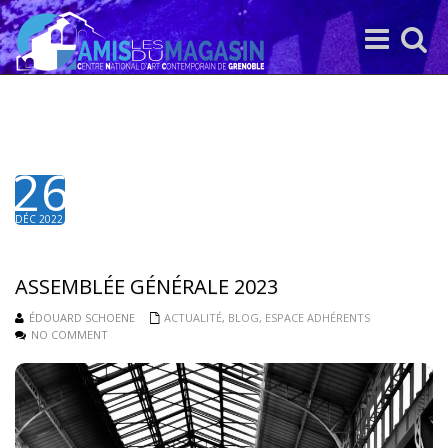
Toggle
Toggle
navigation
search
26
DÉC 2022
ASSEMBLÉE GÉNÉRALE 2023
ÉDOUARD SCHOENE
ACTUALITÉ
,
BLOG
,
ESPACE ADHÉRENTS
NO COMMENT