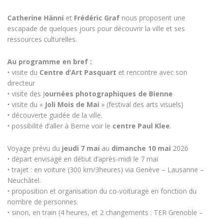
Catherine Hänni
et
Frédéric Graf
nous proposent une
escapade de quelques jours pour découvrir la ville et ses
ressources culturelles.
Au programme en bref :
• visite du
Centre d’Art Pasquart
et rencontre avec son
directeur
• visite des J
ournées photographiques de Bienne
• visite du «
Joli Mois de Mai
» (festival des arts visuels)
• découverte guidée de la ville.
• possibilité d’aller à Berne voir le
centre Paul Klee
.
Voyage prévu du
jeudi 7 mai
au
dimanche 10 mai
2026
• départ envisagé en début d’après-midi le 7 mai
• trajet : en voiture (300 km/3heures) via Genève – Lausanne –
Neuchâtel.
• proposition et organisation du co-voiturage en fonction du
nombre de personnes.
• sinon, en train (4 heures, et 2 changements : TER Grenoble –