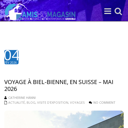
Toggle
Toggle
navigation
search
04
FÉV 2026
VOYAGE À BIEL-BIENNE, EN SUISSE – MAI
2026
CATHERINE HÄNNI
ACTUALITÉ
,
BLOG
,
VISITE D'EXPOSITION
,
VOYAGES
NO COMMENT