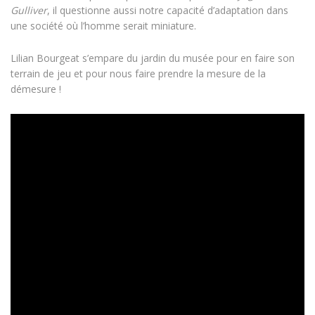
Gulliver
, il questionne aussi notre capacité d’adaptation dans
une société où l’homme serait miniature.
Lilian Bourgeat s’empare du jardin du musée pour en faire son
terrain de jeu et pour nous faire prendre la mesure de la
démesure !