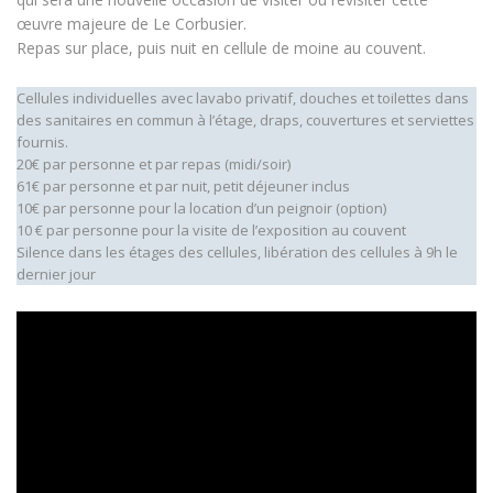
œuvre majeure de Le Corbusier.
Repas sur place, puis nuit en cellule de moine au couvent.
Cellules individuelles avec lavabo privatif, douches et toilettes dans
des sanitaires en commun à l’étage, draps, couvertures et serviettes
fournis.
20€ par personne et par repas (midi/soir)
61€ par personne et par nuit, petit déjeuner inclus
10€ par personne pour la location d’un peignoir (option)
10 € par personne pour la visite de l’exposition au couvent
Silence dans les étages des cellules, libération des cellules à 9h le
dernier jour