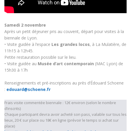
Samedi 2 novembre
Après un petit déjeuner pris au couvent, départ pour visites à la
biennale de Lyon.
• Visite guidée à l’espace
Les grandes locos
, à La Mulatière, de
11h15 à 12h45.
Petite restauration possible sur le lieu.
• Visite guidée au
Musée d’art contemporain
(MAC Lyon) de
15h30 à 17h
Renseignements et pré-inscriptions au près d’Édouard Schoene
:
edouard@schoene.fr
Frais visite commentée biennale : 12€ environ (selon le nombre
d’inscrits)
Chaque participant devra avoir acheté son pass, valable sur tous les
lieux, 20 € sur place ou 18€ en ligne (prévoir le temps si achat sur
place)