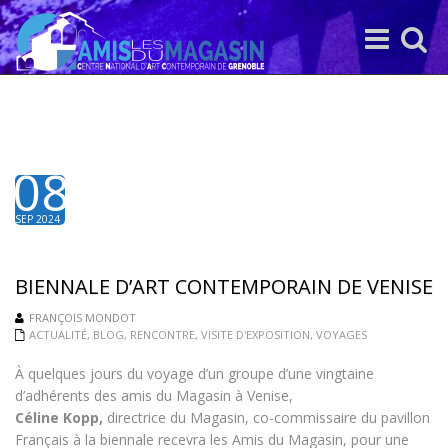
Toggle
Toggle
navigation
search
08
SEP 2024
BIENNALE D’ART CONTEMPORAIN DE VENISE
FRANÇOIS MONDOT
ACTUALITÉ
,
BLOG
,
RENCONTRE
,
VISITE D'EXPOSITION
,
VOYAGES
À quelques jours du voyage d’un groupe d’une vingtaine
d’adhérents des amis du Magasin à Venise,
Céline Kopp,
directrice du Magasin, co-commissaire du pavillon
Français à la biennale recevra les Amis du Magasin, pour une