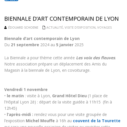
BIENNALE D’ART CONTEMPORAIN DE LYON
ÉDOUARD SCHOENE
ACTUALITÉ
,
VISITE D'EXPOSITION
,
VOYAGES
Biennale d’art contemporain de Lyon
Du
21 septembre
2024 au
5 janvier
2025
La Biennale a pour thème cette année
Les voix des fleuves
.
Notre association prépare un déplacement des Amis du
Magasin à la biennale de Lyon, en covoiturage.
Vendredi 1 novembre
•
le matin
: visite à Lyon,
Grand Hôtel Dieu
(1 place de
l’Hôpital Lyon 2è) : départ de la visite guidée à 11h15 (fin à
12h45)
•
l’après-midi :
rendez vous pour une visite groupée de
l’exposition
Michel Mouffe
à 16h au
couvent de la Tourette
qui sera une nouvelle occasion de visiter ou revisiter cette