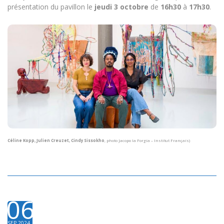
présentation du pavillon le
jeudi 3 octobre
de
16h30
à
17h30
.
Céline Kopp, Julien Creuzet, Cindy Sissokho
, photo Jacopo la Forgia – Institut Français)
06
SEP 2024