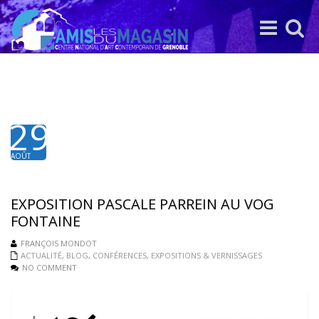
Toggle
Toggle
navigation
search
29
AOÛT
2024
EXPOSITION PASCALE PARREIN AU VOG
FONTAINE
FRANÇOIS MONDOT
ACTUALITÉ
,
BLOG
,
CONFÉRENCES
,
EXPOSITIONS & VERNISSAGES
NO COMMENT