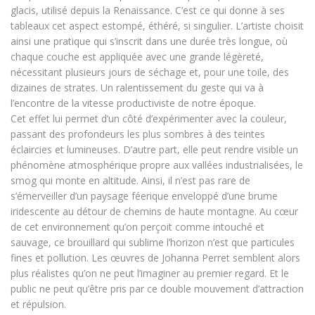
glacis, utilisé depuis la Renaissance. C’est ce qui donne à ses
tableaux cet aspect estompé, éthéré, si singulier. L’artiste choisit
ainsi une pratique qui s’inscrit dans une durée très longue, où
chaque couche est appliquée avec une grande légèreté,
nécessitant plusieurs jours de séchage et, pour une toile, des
dizaines de strates. Un ralentissement du geste qui va à
l’encontre de la vitesse productiviste de notre époque.
Cet effet lui permet d’un côté d’expérimenter avec la couleur,
passant des profondeurs les plus sombres à des teintes
éclaircies et lumineuses. D’autre part, elle peut rendre visible un
phénomène atmosphérique propre aux vallées industrialisées, le
smog qui monte en altitude. Ainsi, il n’est pas rare de
s’émerveiller d’un paysage féerique enveloppé d’une brume
iridescente au détour de chemins de haute montagne. Au cœur
de cet environnement qu’on perçoit comme intouché et
sauvage, ce brouillard qui sublime l’horizon n’est que particules
fines et pollution. Les œuvres de Johanna Perret semblent alors
plus réalistes qu’on ne peut l’imaginer au premier regard. Et le
public ne peut qu’être pris par ce double mouvement d’attraction
et répulsion.