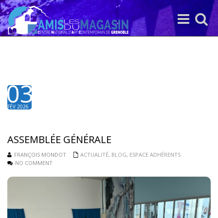
Toggle
Toggle
navigation
search
03
FÉV 2026
ASSEMBLÉE GÉNÉRALE
FRANÇOIS MONDOT
ACTUALITÉ
,
BLOG
,
ESPACE ADHÉRENTS
NO COMMENT