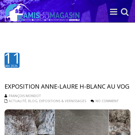
Toggle
Toggle
navigation
search
11
JAN 2026
EXPOSITION ANNE-LAURE H-BLANC AU VOG
FRANÇOIS MONDOT
ACTUALITÉ
,
BLOG
,
EXPOSITIONS & VERNISSAGES
NO COMMENT