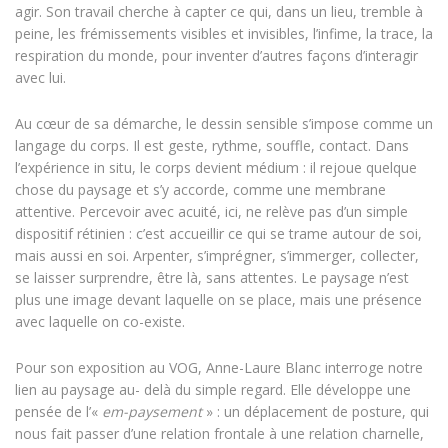
agir. Son travail cherche à capter ce qui, dans un lieu, tremble à
peine, les frémissements visibles et invisibles, l’infime, la trace, la
respiration du monde, pour inventer d’autres façons d’interagir
avec lui.
Au cœur de sa démarche, le dessin sensible s’impose comme un
langage du corps. Il est geste, rythme, souffle, contact. Dans
l’expérience in situ, le corps devient médium : il rejoue quelque
chose du paysage et s’y accorde, comme une membrane
attentive. Percevoir avec acuité, ici, ne relève pas d’un simple
dispositif rétinien : c’est accueillir ce qui se trame autour de soi,
mais aussi en soi. Arpenter, s’imprégner, s’immerger, collecter,
se laisser surprendre, être là, sans attentes. Le paysage n’est
plus une image devant laquelle on se place, mais une présence
avec laquelle on co-existe.
Pour son exposition au VOG, Anne-Laure Blanc interroge notre
lien au paysage au- delà du simple regard. Elle développe une
pensée de l’«
em-paysement
» : un déplacement de posture, qui
nous fait passer d’une relation frontale à une relation charnelle,