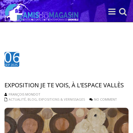
Toggle
Toggle
navigation
search
06
SEP 2025
EXPOSITION JE TE VOIS, À L’ESPACE VALLÈS
FRANÇOIS MONDOT
ACTUALITÉ
,
BLOG
,
EXPOSITIONS & VERNISSAGES
NO COMMENT