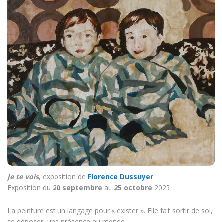
Je te vois
, exposition de
Florence Dussuyer
Exposition du
20 septembre
au
25 octobre
2025
La peinture est un langage pour « exister ». Elle fait sortir de soi,
se déposer, une présence au monde.