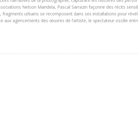
cités narratives de la photographie, capturant les histoires des perso
ssociations Nelson Mandela, Pascal Sarrazin façonne des récits sensi
s, fragments urbains se recomposent dans ses installations pour révél
e aux agencements des œuvres de l’artiste, le spectateur oscille entr