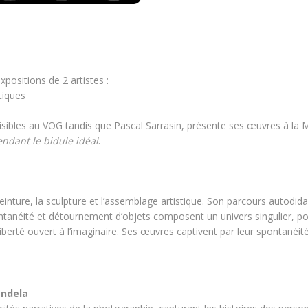
xpositions de 2 artistes :
tiques
isibles au VOG tandis que Pascal Sarrasin, présente ses œuvres à la 
endant le bidule idéal
.
 peinture, la sculpture et l’assemblage artistique. Son parcours autodid
 spontanéité et détournement d’objets composent un univers singulier, p
berté ouvert à l’imaginaire. Ses œuvres captivent par leur spontanéité
andela