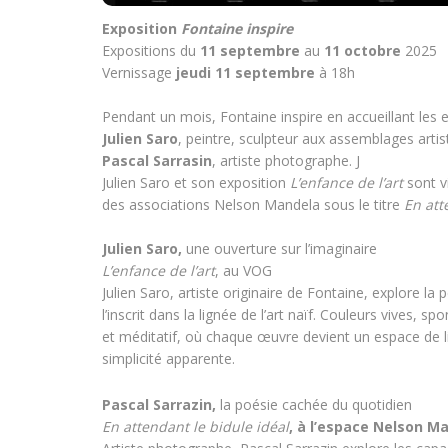
Exposition
Fontaine inspire
Expositions du
11 septembre
au
11 octobre
2025
Vernissage
jeudi 11 septembre
à 18h
Pendant un mois, Fontaine inspire en accueillant les e
Julien Saro
, peintre, sculpteur aux assemblages artis
Pascal Sarrasin
, artiste photographe. J
Julien Saro et son exposition
L’enfance de l’art
sont v
des associations Nelson Mandela sous le titre
En att
Julien Saro,
une ouverture sur l’imaginaire
L’enfance de l’art
, au VOG
Julien Saro, artiste originaire de Fontaine, explore la
l’inscrit dans la lignée de l’art naïf. Couleurs vives,
et méditatif, où chaque œuvre devient un espace de li
simplicité apparente.
Pascal Sarrazin,
la poésie cachée du quotidien
En attendant le bidule idéal
, à l’espace Nelson M