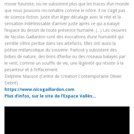
movie futuriste, où ne subsistent plus que les traces d’un monde
que nous pouvons reconnaître comme le nôtre. Il ne s’agit pas
de science-fiction. Juste d’un léger décalage avec le réel et la
sensation indéfinissable d’arriver juste après ce qui a balayé
l’espace du dessin de toute présence humaine. (…) Les oeuvres
de Nicolas Gaillardon sont des évocations d’une humanité qui
semble s’être perdue dans ses artefacts. Elles ont aussi la
poésie mélancolique du souvenir. Partout y subsistent des
bribes de nature, des brins d’herbe ou des roseaux balayés par
le vent, comme un souffle de vie, une légèreté qui résiste à la
pesanteur et à l’effacement.
Delphine Masson (Centre de Création Contemporaine Olivier
Debré)
https://www.nicogaillardon.com
Plus d’infos, sur le site de l’Espace Vallès…