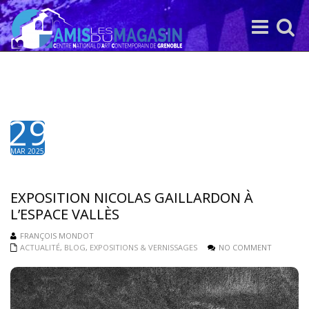
Toggle
Toggle
navigation
search
29
MAR 2025
EXPOSITION NICOLAS GAILLARDON À
L’ESPACE VALLÈS
FRANÇOIS MONDOT
ACTUALITÉ
,
BLOG
,
EXPOSITIONS & VERNISSAGES
NO COMMENT