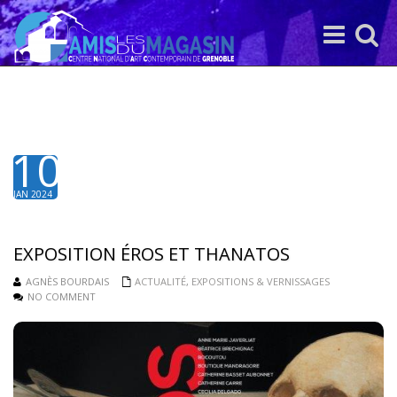
Toggle
Toggle
navigation
search
10
JAN 2024
EXPOSITION ÉROS ET THANATOS
AGNÈS BOURDAIS
ACTUALITÉ
,
EXPOSITIONS & VERNISSAGES
NO COMMENT