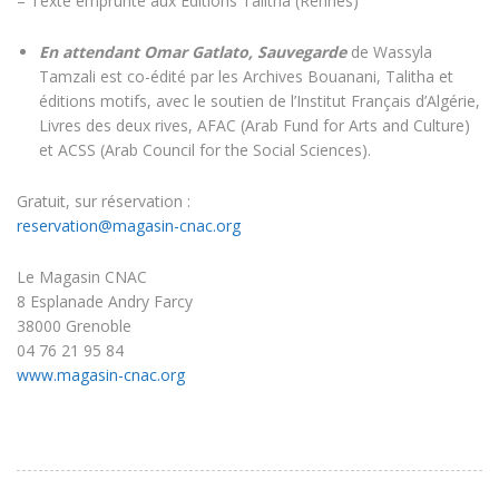
– Texte emprunté aux Editions Talitha (Rennes)
En attendant Omar Gatlato, Sauvegarde
de Wassyla
Tamzali est co-édité par les Archives Bouanani, Talitha et
éditions motifs, avec le soutien de l’Institut Français d’Algérie,
Livres des deux rives, AFAC (Arab Fund for Arts and Culture)
et ACSS (Arab Council for the Social Sciences).
Gratuit, sur réservation :
reservation@magasin-cnac.org
Le Magasin CNAC
8 Esplanade Andry Farcy
38000 Grenoble
04 76 21 95 84
www.magasin-cnac.org