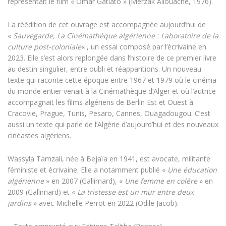
représentait le film « Omar Gatlato » (Merzak Allouache, 1976).
La réédition de cet ouvrage est accompagnée aujourd’hui de
«
Sauvegarde, La Cinémathèque algérienne : Laboratoire de la
culture post-coloniale
« , un essai composé par l’écrivaine en
2023. Elle s’est alors replongée dans l’histoire de ce premier livre
au destin singulier, entre oubli et réapparitions. Un nouveau
texte qui raconte cette époque entre 1967 et 1979 où le cinéma
du monde entier venait à la Cinémathèque d’Alger et où l’autrice
accompagnait les films algériens de Berlin Est et Ouest à
Cracovie, Prague, Tunis, Pesaro, Cannes, Ouagadougou. C’est
aussi un texte qui parle de l’Algérie d’aujourd’hui et des nouveaux
cinéastes algériens.
Wassyla Tamzali, née à Bejaïa en 1941, est avocate, militante
féministe et écrivaine. Elle a notamment publié «
Une éducation
algérienne
» en 2007 (Gallimard), «
Une femme en colère
» en
2009 (Gallimard) et «
La tristesse est un mur entre deux
jardins
» avec Michelle Perrot en 2022 (Odile Jacob).