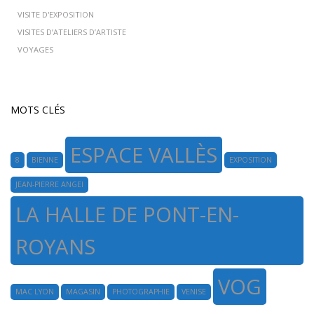
VISITE D'EXPOSITION
VISITES D’ATELIERS D’ARTISTE
VOYAGES
MOTS CLÉS
ESPACE VALLÈS
8
BIENNE
EXPOSITION
JEAN-PIERRE ANGEI
LA HALLE DE PONT-EN-
ROYANS
VOG
MAC LYON
MAGASIN
PHOTOGRAPHIE
VENISE