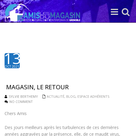
Toggle
Toggle
navigation
search
13
OCT 2021
MAGASIN, LE RETOUR
SYLVIE BERTHEMY
ACTUALITÉ
,
BLOG
,
ESPACE ADHÉRENTS
NO COMMENT
Chers Amis
Des jours meilleurs après les turbulences de ces dernières
années aggravées par la présence, elle, de ce maudit virus,