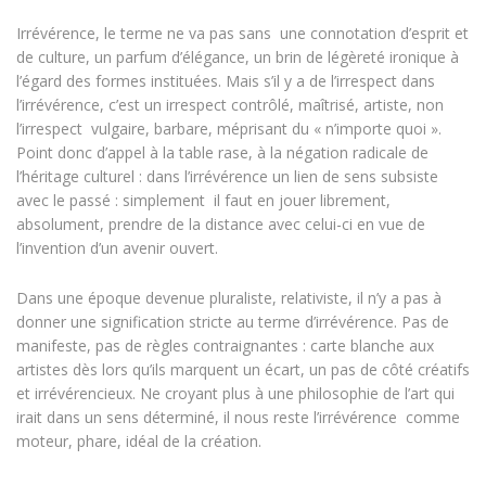
Irrévérence, le terme ne va pas sans une connotation d’esprit et
de culture, un parfum d’élégance, un brin de légèreté ironique à
l’égard des formes instituées. Mais s’il y a de l’irrespect dans
l’irrévérence, c’est un irrespect contrôlé, maîtrisé, artiste, non
l’irrespect vulgaire, barbare, méprisant du « n’importe quoi ».
Point donc d’appel à la table rase, à la négation radicale de
l’héritage culturel : dans l’irrévérence un lien de sens subsiste
avec le passé : simplement il faut en jouer librement,
absolument, prendre de la distance avec celui-ci en vue de
l’invention d’un avenir ouvert.
Dans une époque devenue pluraliste, relativiste, il n’y a pas à
donner une signification stricte au terme d’irrévérence. Pas de
manifeste, pas de règles contraignantes : carte blanche aux
artistes dès lors qu’ils marquent un écart, un pas de côté créatifs
et irrévérencieux. Ne croyant plus à une philosophie de l’art qui
irait dans un sens déterminé, il nous reste l’irrévérence comme
moteur, phare, idéal de la création.