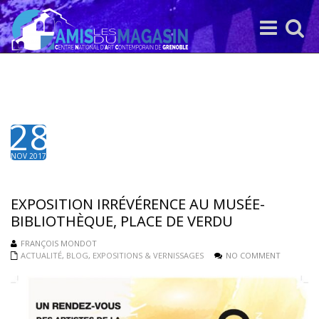
Toggle
Toggle
navigation
search
28
NOV 2017
EXPOSITION IRRÉVÉRENCE AU MUSÉE-
BIBLIOTHÈQUE, PLACE DE VERDU
FRANÇOIS MONDOT
ACTUALITÉ
,
BLOG
,
EXPOSITIONS & VERNISSAGES
NO COMMENT