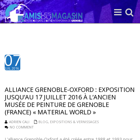
Toggle
Toggle
navigation
search
07
JUIL 2016
ALLIANCE GRENOBLE-OXFORD : EXPOSITION
JUSQU’AU 17 JUILLET 2016 À L’ANCIEN
MUSÉE DE PEINTURE DE GRENOBLE
(FRANCE) « MATERIAL WORLD »
ADRIEN CALI
BLOG
,
EXPOSITIONS & VERNISSAGES
NO COMMENT
L’alliance Grenoble-Oxford a été créée entre 1988 et 1993 pour