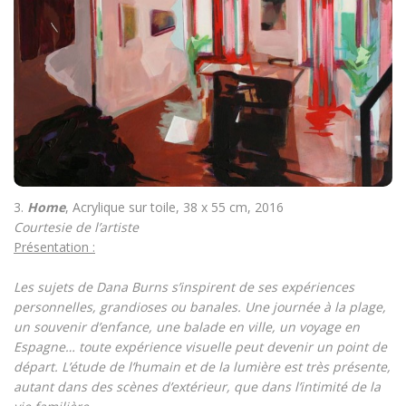
3.
Home
, Acrylique sur toile, 38 x 55 cm, 2016
Courtesie de l’artiste
Présentation :
Les sujets de Dana Burns s’inspirent de ses expériences
personnelles, grandioses ou banales. Une journée à la plage,
un souvenir d’enfance, une balade en ville, un voyage en
Espagne… toute expérience visuelle peut devenir un point de
départ. L’étude de l’humain et de la lumière est très présente,
autant dans des scènes d’extérieur, que dans l’intimité de la