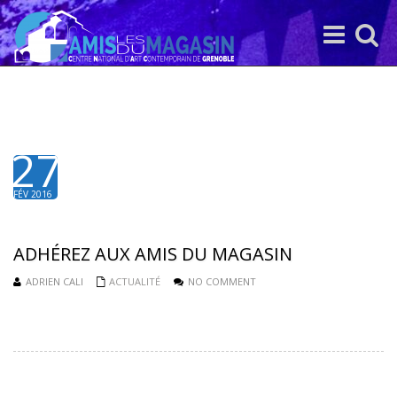
Toggle
Toggle
navigation
search
27
FÉV 2016
ADHÉREZ AUX AMIS DU MAGASIN
ADRIEN CALI
ACTUALITÉ
NO COMMENT