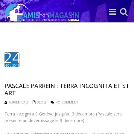
Toggle
Toggle
navigation
search
24
NOV 2015
PASCALE PARREIN : TERRA INCOGNITA ET ST
ART
ADRIEN CALI
BLOG
NO COMMENT
Terra Incognita à Genève jusqu’au 3 décembre (Pascale sera
présente au dévernissage le 3 décembre)