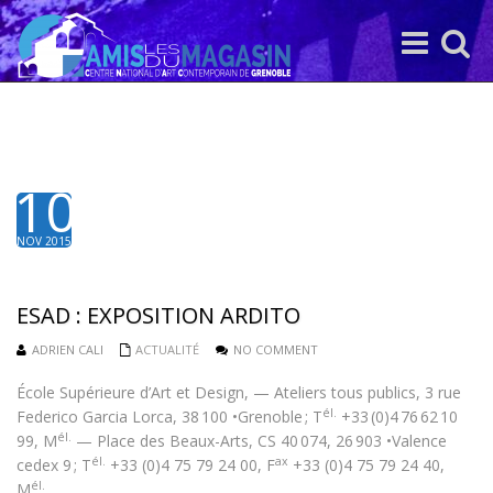
Toggle
Toggle
navigation
search
10
NOV 2015
ESAD : EXPOSITION ARDITO
ADRIEN CALI
ACTUALITÉ
NO COMMENT
École Supérieure d’Art et Design, — Ateliers tous publics, 3 rue
él.
Federico Garcia Lorca, 38 100 •Grenoble ; T
+33 (0)​​4 76 62 10
él.
99, M
—
Place des Beaux-Arts, CS 40 074, 26 903 •Valence
él.
ax
cedex 9
; T
+33 (0)4 75 79 24 00, F
+33 (0)4 75 79 24 40,
él.
M