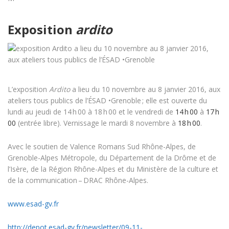
Exposition
ardito
L’exposition
Ardito
a lieu du 10 novembre au 8 janvier 2016, aux
ateliers tous publics de l’ÉSAD •Grenoble
; elle est ouverte du
lundi au jeudi de 14 h 00 à 18 h 00 et le vendredi de
14 h 00
à
17 h
00
(entrée libre). Vernissage le mardi 8 novembre à
18 h 00
.
Avec le soutien de Valence Romans Sud Rhône-Alpes, de
Grenoble-Alpes Métropole, du Département de la Drôme et de
l’Isère, de la Région Rhône-Alpes et du Ministère de la culture et
de la communication
–
DRAC Rhône-Alpes.
www.esad-gv.fr
http://depot.esad-gv.fr/newsletter/09-11-