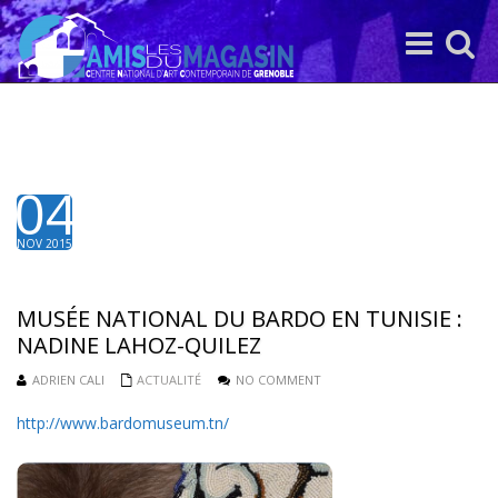
Toggle
Toggle
navigation
search
04
NOV 2015
MUSÉE NATIONAL DU BARDO EN TUNISIE :
NADINE LAHOZ-QUILEZ
ADRIEN CALI
ACTUALITÉ
NO COMMENT
http://www.bardomuseum.tn/