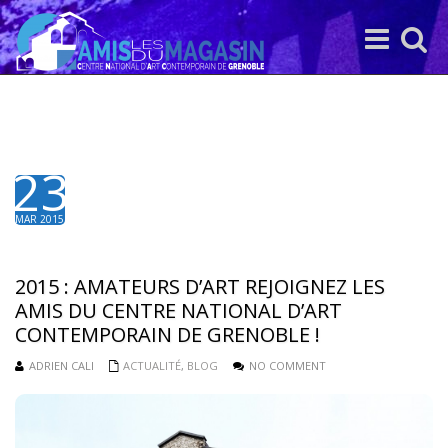
Toggle
Toggle
navigation
search
23
MAR 2015
2015 : AMATEURS D’ART REJOIGNEZ LES
AMIS DU CENTRE NATIONAL D’ART
CONTEMPORAIN DE GRENOBLE !
ADRIEN CALI
ACTUALITÉ
,
BLOG
NO COMMENT