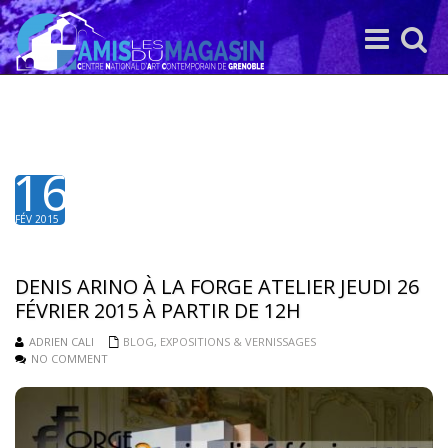
Toggle
Toggle
navigation
search
16
FÉV 2015
DENIS ARINO À LA FORGE ATELIER JEUDI 26
FÉVRIER 2015 À PARTIR DE 12H
ADRIEN CALI
BLOG
,
EXPOSITIONS & VERNISSAGES
NO COMMENT