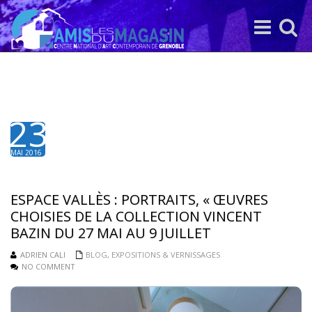
Toggle
Toggle
navigation
search
23
MAI 2016
ESPACE VALLÈS : PORTRAITS, « ŒUVRES
CHOISIES DE LA COLLECTION VINCENT
BAZIN DU 27 MAI AU 9 JUILLET
ADRIEN CALI
BLOG
,
EXPOSITIONS & VERNISSAGES
NO COMMENT