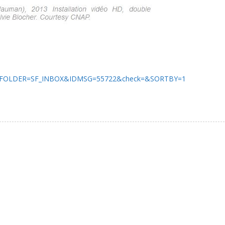
d.html?FOLDER=SF_INBOX&IDMSG=55722&check=&SORTBY=1