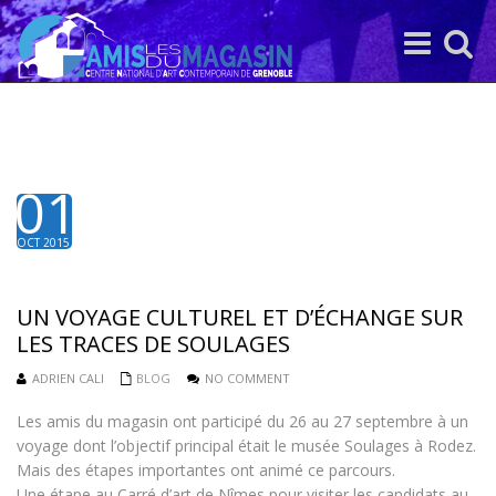
Toggle
Toggle
navigation
search
01
OCT 2015
UN VOYAGE CULTUREL ET D’ÉCHANGE SUR
LES TRACES DE SOULAGES
ADRIEN CALI
BLOG
NO COMMENT
Les amis du magasin ont participé du 26 au 27 septembre à un
voyage dont l’objectif principal était le musée Soulages à Rodez.
Mais des étapes importantes ont animé ce parcours.
Une étape au Carré d’art de Nîmes pour visiter les candidats au