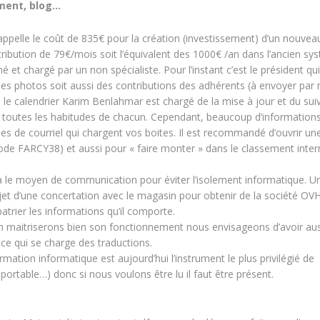
ement, blog…
 rappelle le coût de 835€ pour la création (investissement) d’un nouveau
ntribution de 79€/mois soit l’équivalent des 1000€ /an dans l’ancien sy
t chargé par un non spécialiste. Pour l’instant c’est le président qu
 les photos soit aussi des contributions des adhérents (à envoyer par 
e calendrier Karim Benlahmar est chargé de la mise à jour et du suiv
ns toutes les habitudes de chacun. Cependant, beaucoup d’information
es de courriel qui chargent vos boites. Il est recommandé d’ouvrir une
(code FARCY38) et aussi pour « faire monter » dans le classement inter
ra le moyen de communication pour éviter l’isolement informatique. U
’objet d’une concertation avec le magasin pour obtenir de la société OVH
trier les informations qu’il comporte.
 en maitriserons bien son fonctionnement nous envisageons d’avoir au
nce qui se charge des traductions.
mation informatique est aujourd’hui l’instrument le plus privilégié de
rtable…) donc si nous voulons être lu il faut être présent.