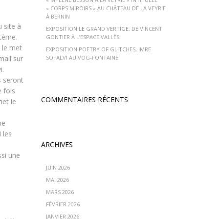
« CORPS MIROIRS » AU CHÂTEAU DE LA VEYRIE
À BERNIN
 site à
EXPOSITION LE GRAND VERTIGE, DE VINCENT
stème.
GONTIER À L’ESPACE VALLÈS
i le met
EXPOSITION POETRY OF GLITCHES, IMRE
mail sur
SOFALVI AU VOG-FONTAINE
i.
s seront
 fois
COMMENTAIRES RÉCENTS
net le
ne
 les
ARCHIVES
ssi une
JUIN 2026
MAI 2026
MARS 2026
FÉVRIER 2026
JANVIER 2026