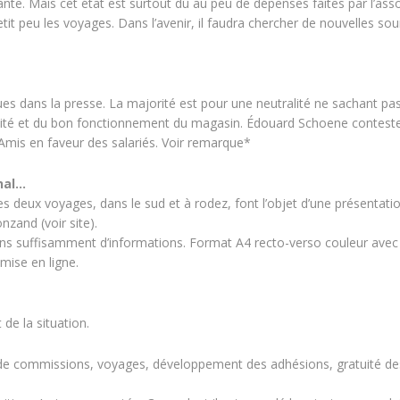
ante. Mais cet état est surtout dû au peu de dépenses faites par l’asso
etit peu les voyages. Dans l’avenir, il faudra chercher de nouvelles so
es dans la presse. La majorité est pour une neutralité ne sachant pa
solidité et du bon fonctionnement du magasin. Édouard Schoene contest
mis en faveur des salariés. Voir remarque*
rnal…
s deux voyages, dans le sud et à rodez, font l’objet d’une présentati
nzand (voir site).
ons suffisamment d’informations. Format A4 recto-verso couleur avec 
 mise en ligne.
de la situation.
de commissions, voyages, développement des adhésions, gratuité de