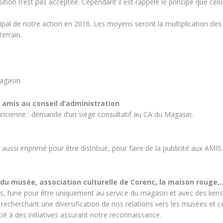
ion n’est pas acceptée. Cependant il est rappelé le principe que celui
al de notre action en 2016. Les moyens seront la multiplication des
terrain.
agasin.
amis au conseil d’administration
ncienne : demande d’un siège consultatif au CA du Magasin.
 aussi imprimé pour être distribué, pour faire de la publicité aux AMIS.
 du musée, association culturelle de Corenc, la maison rouge,
, l’une pour être uniquement au service du magasin et avec des liens
e recherchant une diversification de nos relations vers les musées et c
cié à des initiatives assurant notre reconnaissance.